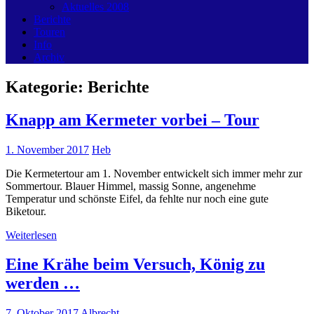
Aktuelles 2008
Berichte
Touren
Info
Archiv
Kategorie:
Berichte
Knapp am Kermeter vorbei – Tour
1. November 2017
Heb
Die Kermetertour am 1. November entwickelt sich immer mehr zur
Sommertour. Blauer Himmel, massig Sonne, angenehme
Temperatur und schönste Eifel, da fehlte nur noch eine gute
Biketour.
Weiterlesen
Eine Krähe beim Versuch, König zu
werden …
7. Oktober 2017
Albrecht