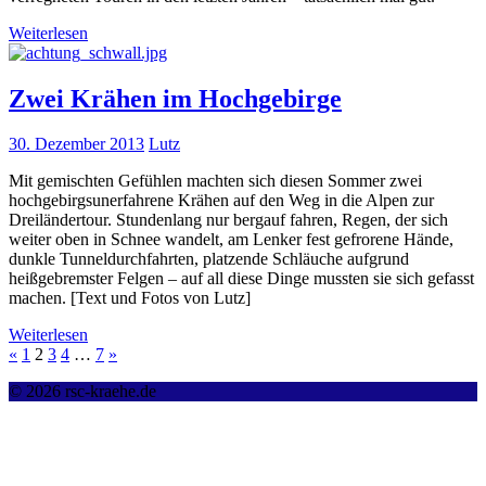
Weiterlesen
Zwei Krähen im Hochgebirge
30. Dezember 2013
Lutz
Mit gemischten Gefühlen machten sich diesen Sommer zwei
hochgebirgsunerfahrene Krähen auf den Weg in die Alpen zur
Dreiländertour. Stundenlang nur bergauf fahren, Regen, der sich
weiter oben in Schnee wandelt, am Lenker fest gefrorene Hände,
dunkle Tunneldurchfahrten, platzende Schläuche aufgrund
heißgebremster Felgen – auf all diese Dinge mussten sie sich gefasst
machen. [Text und Fotos von Lutz]
Weiterlesen
«
1
2
3
4
…
7
»
© 2026 rsc-kraehe.de