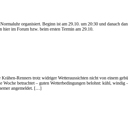
, Normaluhr organisiert. Beginn ist am 29.10. um 20:30 und danach da
en hier im Forum bzw. beim ersten Termin am 29.10.
e Krähen-Renners trotz widriger Wetteraussichten nicht von einem geb
ie Woche betrachtet – guten Wetterbedingungen belohnt: kühl, windig –
nhemer angemeldet. […]