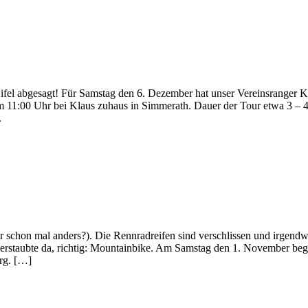
fel abgesagt! Für Samstag den 6. Dezember hat unser Vereinsranger K
um 11:00 Uhr bei Klaus zuhaus in Simmerath. Dauer der Tour etwa 3 – 
.
 schon mal anders?). Die Rennradreifen sind verschlissen und irgendwo
s verstaubte da, richtig: Mountainbike. Am Samstag den 1. November beg
rg. […]