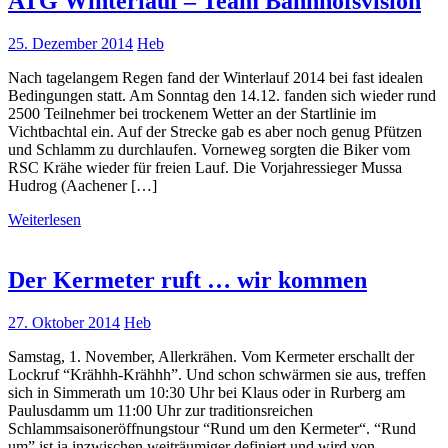
ATG Winterlauf – Team Bahnhofsvision
25. Dezember 2014
Heb
Nach tagelangem Regen fand der Winterlauf 2014 bei fast idealen
Bedingungen statt. Am Sonntag den 14.12. fanden sich wieder rund
2500 Teilnehmer bei trockenem Wetter an der Startlinie im
Vichtbachtal ein. Auf der Strecke gab es aber noch genug Pfützen
und Schlamm zu durchlaufen. Vorneweg sorgten die Biker vom
RSC Krähe wieder für freien Lauf. Die Vorjahressieger Mussa
Hudrog (Aachener […]
Weiterlesen
Der Kermeter ruft … wir kommen
27. Oktober 2014
Heb
Samstag, 1. November, Allerkrähen. Vom Kermeter erschallt der
Lockruf “Krähhh-Krähhh”. Und schon schwärmen sie aus, treffen
sich in Simmerath um 10:30 Uhr bei Klaus oder in Rurberg am
Paulusdamm um 11:00 Uhr zur traditionsreichen
Schlammsaisoneröffnungstour “Rund um den Kermeter“. “Rund
um” ist ja inzwischen weiträumiger definiert und wird von