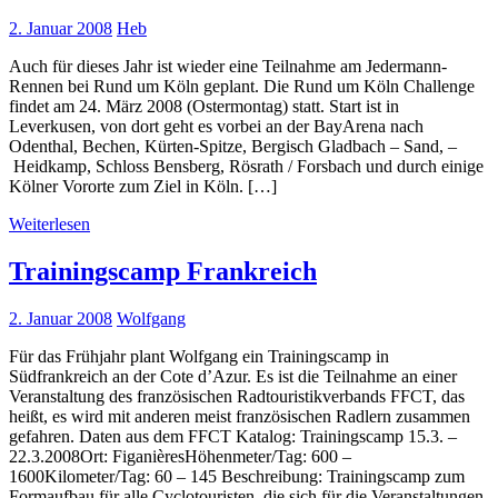
2. Januar 2008
Heb
Auch für dieses Jahr ist wieder eine Teilnahme am Jedermann-
Rennen bei Rund um Köln geplant. Die Rund um Köln Challenge
findet am 24. März 2008 (Ostermontag) statt. Start ist in
Leverkusen, von dort geht es vorbei an der BayArena nach
Odenthal, Bechen, Kürten-Spitze, Bergisch Gladbach – Sand, –
Heidkamp, Schloss Bensberg, Rösrath / Forsbach und durch einige
Kölner Vororte zum Ziel in Köln. […]
Weiterlesen
Trainingscamp Frankreich
2. Januar 2008
Wolfgang
Für das Frühjahr plant Wolfgang ein Trainingscamp in
Südfrankreich an der Cote d’Azur. Es ist die Teilnahme an einer
Veranstaltung des französischen Radtouristikverbands FFCT, das
heißt, es wird mit anderen meist französischen Radlern zusammen
gefahren. Daten aus dem FFCT Katalog: Trainingscamp 15.3. –
22.3.2008Ort: FiganièresHöhenmeter/Tag: 600 –
1600Kilometer/Tag: 60 – 145 Beschreibung: Trainingscamp zum
Formaufbau für alle Cyclotouristen, die sich für die Veranstaltungen