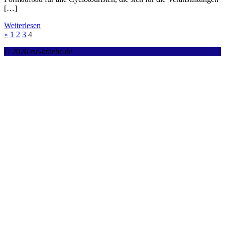
[…]
Weiterlesen
«
1
2
3
4
© 2026 rsc-kraehe.de