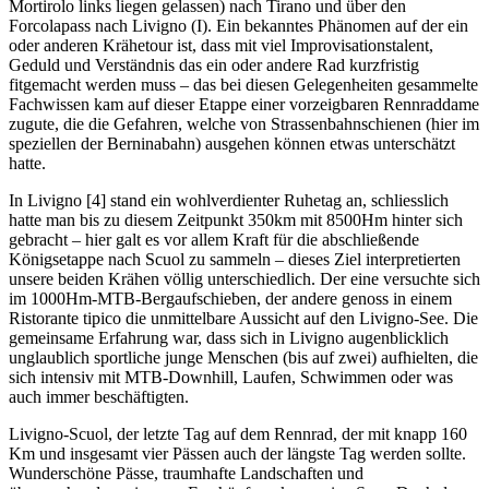
Mortirolo links liegen gelassen) nach Tirano und über den
Forcolapass nach Livigno (I). Ein bekanntes Phänomen auf der ein
oder anderen Krähetour ist, dass mit viel Improvisationstalent,
Geduld und Verständnis das ein oder andere Rad kurzfristig
fitgemacht werden muss – das bei diesen Gelegenheiten gesammelte
Fachwissen kam auf dieser Etappe einer vorzeigbaren Rennraddame
zugute, die die Gefahren, welche von Strassenbahnschienen (hier im
speziellen der Berninabahn) ausgehen können etwas unterschätzt
hatte.
In Livigno [4] stand ein wohlverdienter Ruhetag an, schliesslich
hatte man bis zu diesem Zeitpunkt 350km mit 8500Hm hinter sich
gebracht – hier galt es vor allem Kraft für die abschließende
Königsetappe nach Scuol zu sammeln – dieses Ziel interpretierten
unsere beiden Krähen völlig unterschiedlich. Der eine versuchte sich
im 1000Hm-MTB-Bergaufschieben, der andere genoss in einem
Ristorante tipico die unmittelbare Aussicht auf den Livigno-See. Die
gemeinsame Erfahrung war, dass sich in Livigno augenblicklich
unglaublich sportliche junge Menschen (bis auf zwei) aufhielten, die
sich intensiv mit MTB-Downhill, Laufen, Schwimmen oder was
auch immer beschäftigten.
Livigno-Scuol, der letzte Tag auf dem Rennrad, der mit knapp 160
Km und insgesamt vier Pässen auch der längste Tag werden sollte.
Wunderschöne Pässe, traumhafte Landschaften und