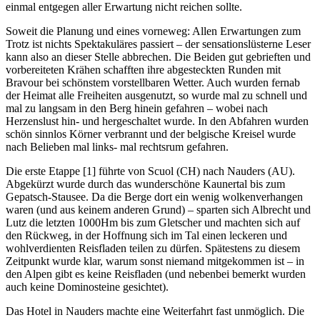
einmal entgegen aller Erwartung nicht reichen sollte.
Soweit die Planung und eines vorneweg: Allen Erwartungen zum
Trotz ist nichts Spektakuläres passiert – der sensationslüsterne Leser
kann also an dieser Stelle abbrechen. Die Beiden gut gebrieften und
vorbereiteten Krähen schafften ihre abgesteckten Runden mit
Bravour bei schönstem vorstellbaren Wetter. Auch wurden fernab
der Heimat alle Freiheiten ausgenutzt, so wurde mal zu schnell und
mal zu langsam in den Berg hinein gefahren – wobei nach
Herzenslust hin- und hergeschaltet wurde. In den Abfahren wurden
schön sinnlos Körner verbrannt und der belgische Kreisel wurde
nach Belieben mal links- mal rechtsrum gefahren.
Die erste Etappe [1] führte von Scuol (CH) nach Nauders (AU).
Abgekürzt wurde durch das wunderschöne Kaunertal bis zum
Gepatsch-Stausee. Da die Berge dort ein wenig wolkenverhangen
waren (und aus keinem anderen Grund) – sparten sich Albrecht und
Lutz die letzten 1000Hm bis zum Gletscher und machten sich auf
den Rückweg, in der Hoffnung sich im Tal einen leckeren und
wohlverdienten Reisfladen teilen zu dürfen. Spätestens zu diesem
Zeitpunkt wurde klar, warum sonst niemand mitgekommen ist – in
den Alpen gibt es keine Reisfladen (und nebenbei bemerkt wurden
auch keine Dominosteine gesichtet).
Das Hotel in Nauders machte eine Weiterfahrt fast unmöglich. Die