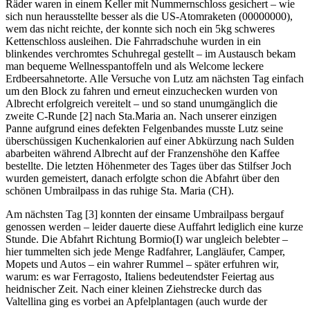
Räder waren in einem Keller mit Nummernschloss gesichert – wie
sich nun herausstellte besser als die US-Atomraketen (00000000),
wem das nicht reichte, der konnte sich noch ein 5kg schweres
Kettenschloss ausleihen. Die Fahrradschuhe wurden in ein
blinkendes verchromtes Schuhregal gestellt – im Austausch bekam
man bequeme Wellnesspantoffeln und als Welcome leckere
Erdbeersahnetorte. Alle Versuche von Lutz am nächsten Tag einfach
um den Block zu fahren und erneut einzuchecken wurden von
Albrecht erfolgreich vereitelt – und so stand unumgänglich die
zweite C-Runde [2] nach Sta.Maria an. Nach unserer einzigen
Panne aufgrund eines defekten Felgenbandes musste Lutz seine
überschüssigen Kuchenkalorien auf einer Abkürzung nach Sulden
abarbeiten während Albrecht auf der Franzenshöhe den Kaffee
bestellte. Die letzten Höhenmeter des Tages über das Stilfser Joch
wurden gemeistert, danach erfolgte schon die Abfahrt über den
schönen Umbrailpass in das ruhige Sta. Maria (CH).
Am nächsten Tag [3] konnten der einsame Umbrailpass bergauf
genossen werden – leider dauerte diese Auffahrt lediglich eine kurze
Stunde. Die Abfahrt Richtung Bormio(I) war ungleich belebter –
hier tummelten sich jede Menge Radfahrer, Langläufer, Camper,
Mopets und Autos – ein wahrer Rummel – später erfuhren wir,
warum: es war Ferragosto, Italiens bedeutendster Feiertag aus
heidnischer Zeit. Nach einer kleinen Ziehstrecke durch das
Valtellina ging es vorbei an Apfelplantagen (auch wurde der