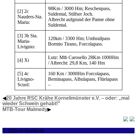
98Km / 3000 Hm; Reschenpass,
[2] 2c
Suldental, Stilfser Joch.
Nauders-Sta.
Albrecht aufgrund der Panne ohne
Maria:
Suldental.
[3] 3b Sta.
120km / 3300 Hm; Umbrailpass
Maria-
Bormio Tirano, Forcolapass.
Livignio:
Lutz: Mtb Carosello 28Km 1000Hm
[4] Xi
/ Albrecht: 29,8 Km, 140 Hm
[5] 4c
160 Km / 3000Hm Forcolapass,
Livigno-
Berninapass, Albulapass, Flüelapass
Scuol:
–
◀
20 Jahre RSC Krähe Kornelimünster e.V. – oder: „mal
wieder Schwein gehabt!"
MTB-Tour Malmedy
▶
© 2026 rsc-kraehe.de