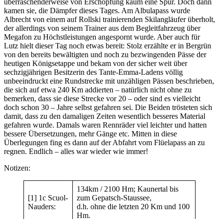
überraschenderweise von Erschöpfung kaum eine Spur. Doch dann
kamen sie, die Dämpfer dieses Tages. Am Albulapass wurde
Albrecht von einem auf Rollski trainierenden Skilangläufer überholt,
der allerdings von seinem Trainer aus dem Begleitfahrzeug über
Megafon zu Höchstleistungen angespornt wurde. Aber auch für
Lutz hielt dieser Tag noch etwas bereit: Stolz erzählte er in Bergrün
von den bereits bewältigten und noch zu bezwingenden Pässe der
heutigen Königsetappe und bekam von der sicher weit über
sechzigjährigen Besitzerin des Tante-Emma-Ladens völlig
unbeeindruckt eine Rundstrecke mit unzähligen Pässen beschrieben,
die sich auf etwa 240 Km addierten – natürlich nicht ohne zu
bemerken, dass sie diese Strecke vor 20 – oder sind es vielleicht
doch schon 30 – Jahre selbst gefahren sei. Die Beiden trösteten sich
damit, dass zu den damaligen Zeiten wesentlich besseres Material
gefahren wurde. Damals waren Rennräder viel leichter und hatten
bessere Übersetzungen, mehr Gänge etc. Mitten in diese
Überlegungen fing es dann auf der Abfahrt vom Flüelapass an zu
regnen. Endlich – alles war wieder wie immer!
Notizen:
134km / 2100 Hm; Kaunertal bis
[1] 1c Scuol-
zum Gepatsch-Staussee,
Nauders:
d.h. ohne die letzten 20 Km und 100
Hm.