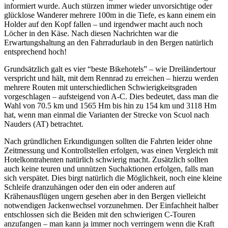
informiert wurde. Auch stürzen immer wieder unvorsichtige oder
glücklose Wanderer mehrere 100m in die Tiefe, es kann einem ein
Holder auf den Kopf fallen – und irgendwer macht auch noch
Löcher in den Käse. Nach diesen Nachrichten war die
Erwartungshaltung an den Fahrradurlaub in den Bergen natürlich
entsprechend hoch!
Grundsätzlich galt es vier “beste Bikehotels” – wie Dreiländertour
verspricht und hält, mit dem Rennrad zu erreichen – hierzu werden
mehrere Routen mit unterschiedlichen Schwierigkeitsgraden
vorgeschlagen – aufsteigend von A-C. Dies bedeutet, dass man die
Wahl von 70.5 km und 1565 Hm bis hin zu 154 km und 3118 Hm
hat, wenn man einmal die Varianten der Strecke von Scuol nach
Nauders (AT) betrachtet.
Nach gründlichen Erkundigungen sollten die Fahrten leider ohne
Zeitmessung und Kontrollstellen erfolgen, was einen Vergleich mit
Hotelkontrahenten natürlich schwierig macht. Zusätzlich sollten
auch keine teuren und unnützen Suchaktionen erfolgen, falls man
sich verspätet. Dies birgt natürlich die Möglichkeit, noch eine kleine
Schleife dranzuhängen oder den ein oder anderen auf
Krähenausflügen ungern gesehen aber in den Bergen vielleicht
notwendigen Jackenwechsel vorzunehmen. Der Einfachheit halber
entschlossen sich die Beiden mit den schwierigen C-Touren
anzufangen – man kann ja immer noch verringern wenn die Kraft