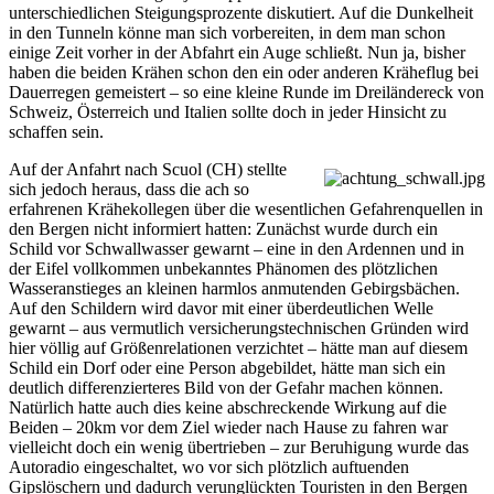
unterschiedlichen Steigungsprozente diskutiert. Auf die Dunkelheit
in den Tunneln könne man sich vorbereiten, in dem man schon
einige Zeit vorher in der Abfahrt ein Auge schließt. Nun ja, bisher
haben die beiden Krähen schon den ein oder anderen Kräheflug bei
Dauerregen gemeistert – so eine kleine Runde im Dreiländereck von
Schweiz, Österreich und Italien sollte doch in jeder Hinsicht zu
schaffen sein.
Auf der Anfahrt nach Scuol (CH) stellte
sich jedoch heraus, dass die ach so
erfahrenen Krähekollegen über die wesentlichen Gefahrenquellen in
den Bergen nicht informiert hatten: Zunächst wurde durch ein
Schild vor Schwallwasser gewarnt – eine in den Ardennen und in
der Eifel vollkommen unbekanntes Phänomen des plötzlichen
Wasseranstieges an kleinen harmlos anmutenden Gebirgsbächen.
Auf den Schildern wird davor mit einer überdeutlichen Welle
gewarnt – aus vermutlich versicherungstechnischen Gründen wird
hier völlig auf Größenrelationen verzichtet – hätte man auf diesem
Schild ein Dorf oder eine Person abgebildet, hätte man sich ein
deutlich differenzierteres Bild von der Gefahr machen können.
Natürlich hatte auch dies keine abschreckende Wirkung auf die
Beiden – 20km vor dem Ziel wieder nach Hause zu fahren war
vielleicht doch ein wenig übertrieben – zur Beruhigung wurde das
Autoradio eingeschaltet, wo vor sich plötzlich auftuenden
Gipslöschern und dadurch verunglückten Touristen in den Bergen