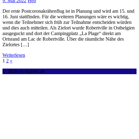
9. Mai 2022
Heb
Der erste Postcoronakrähenflug ist in Planung und wird am 15. und
16. Juni stattfinden. Für die weiteren Planungen wäre es wichtig,
wenn die Teilnehmer sich früh zur Teilnahme entscheiden würden
und dies auch mitteilen. Als Zielort wurde Robertville in Ostbelgien
ausgeguckt und dort der Campingplatz „La Plage“ direkt am
Ortsrand am Lac de Robertville. Über die räumliche Nähe des
Zielortes […]
Weiterlesen
1
2
»
© 2026 rsc-kraehe.de