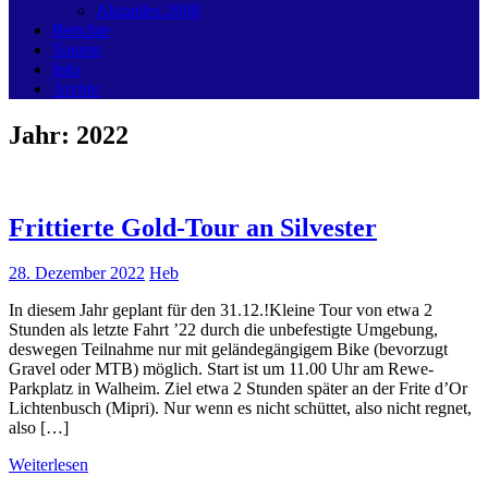
Aktuelles 2008
Berichte
Touren
Info
Archiv
Jahr:
2022
Frittierte Gold-Tour an Silvester
28. Dezember 2022
Heb
In diesem Jahr geplant für den 31.12.!Kleine Tour von etwa 2
Stunden als letzte Fahrt ’22 durch die unbefestigte Umgebung,
deswegen Teilnahme nur mit geländegängigem Bike (bevorzugt
Gravel oder MTB) möglich. Start ist um 11.00 Uhr am Rewe-
Parkplatz in Walheim. Ziel etwa 2 Stunden später an der Frite d’Or
Lichtenbusch (Mipri). Nur wenn es nicht schüttet, also nicht regnet,
also […]
Weiterlesen