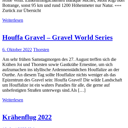
Hohe Venn. Einkehrmöglichkeiten Baraque Michel, Mont Rigi oder
Botrange, sonst 95 km und rund 1200 Höhenmeter nur Natur. «««
Zurück zur Übersicht
Weiterlesen
Houffa Gravel – Gravel World Series
6. Oktober 2022
Thorsten
Am sehr frühen Samstagmorgen des 27. August treffen sich die
Krähen Joi und Thorsten sowie Gastkrähe Ernestine, um sich
aufzumachen ins idyllische Ardennenstädtchen Houffalize an der
Ourthe. An diesem Tag sollte Houffalize nichts weniger als das
Epizentrum des Gravel sein: Houffa Gravel! Die wilde Landschaft
um Houffalize ist ein wahres Paradies für alle, die gerne auf
unbefestigten Straßen unterwegs sind.Als […]
Weiterlesen
Krähenflug 2022