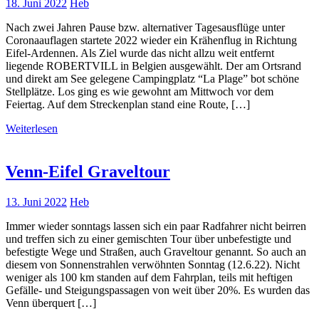
18. Juni 2022
Heb
Nach zwei Jahren Pause bzw. alternativer Tagesausflüge unter
Coronaauflagen startete 2022 wieder ein Krähenflug in Richtung
Eifel-Ardennen. Als Ziel wurde das nicht allzu weit entfernt
liegende ROBERTVILL in Belgien ausgewählt. Der am Ortsrand
und direkt am See gelegene Campingplatz “La Plage” bot schöne
Stellplätze. Los ging es wie gewohnt am Mittwoch vor dem
Feiertag. Auf dem Streckenplan stand eine Route, […]
Weiterlesen
Venn-Eifel Graveltour
13. Juni 2022
Heb
Immer wieder sonntags lassen sich ein paar Radfahrer nicht beirren
und treffen sich zu einer gemischten Tour über unbefestigte und
befestigte Wege und Straßen, auch Graveltour genannt. So auch an
diesem von Sonnenstrahlen verwöhnten Sonntag (12.6.22). Nicht
weniger als 100 km standen auf dem Fahrplan, teils mit heftigen
Gefälle- und Steigungspassagen von weit über 20%. Es wurden das
Venn überquert […]