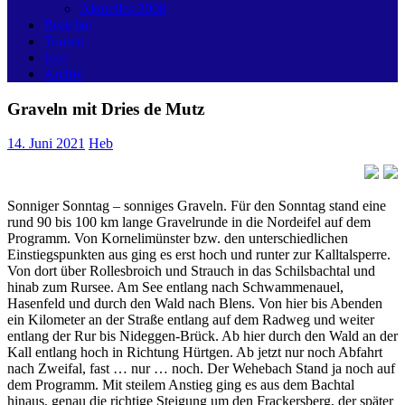
Aktuelles 2008
Berichte
Touren
Info
Archiv
Graveln mit Dries de Mutz
14. Juni 2021
Heb
Sonniger Sonntag – sonniges Graveln. Für den Sonntag stand eine
rund 90 bis 100 km lange Gravelrunde in die Nordeifel auf dem
Programm. Von Kornelimünster bzw. den unterschiedlichen
Einstiegspunkten aus ging es erst hoch und runter zur Kalltalsperre.
Von dort über Rollesbroich und Strauch in das Schilsbachtal und
hinab zum Rursee. Am See entlang nach Schwammenauel,
Hasenfeld und durch den Wald nach Blens. Von hier bis Abenden
ein Kilometer an der Straße entlang auf dem Radweg und weiter
entlang der Rur bis Nideggen-Brück. Ab hier durch den Wald an der
Kall entlang hoch in Richtung Hürtgen. Ab jetzt nur noch Abfahrt
nach Zweifal, fast … nur … noch. Der Wehebach Stand ja noch auf
dem Programm. Mit steilem Anstieg ging es aus dem Bachtal
hinaus, genau die richtige Steigung um den Frackersberg, der später