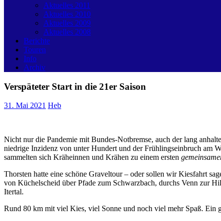
Aktuelles 2011
Aktuelles 2010
Aktuelles 2009
Aktuelles 2008
Berichte
Touren
Info
Archiv
Verspäteter Start in die 21er Saison
31. Mai 2021
Heb
Nicht nur die Pandemie mit Bundes-Notbremse, auch der lang anhalten
niedrige Inzidenz von unter Hundert und der Frühlingseinbruch am
sammelten sich Kräheinnen und Krähen zu einem ersten
gemeinsam
Thorsten hatte eine schöne Graveltour – oder sollen wir Kiesfahrt s
von Küchelscheid über Pfade zum Schwarzbach, durchs Venn zur Hill, 
Itertal.
Rund 80 km mit viel Kies, viel Sonne und noch viel mehr Spaß. Ein 