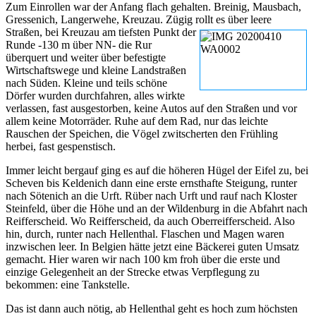
Zum Einrollen war der Anfang flach gehalten. Breinig, Mausbach,
Gressenich, Langerwehe, Kreuzau. Zügig rollt es
über leere
Straßen, bei Kreuzau am tiefsten Punkt der
Runde -130 m über NN- die Rur
überquert und weiter über befestigte
Wirtschaftswege und kleine Landstraßen
nach Süden. Kleine und teils schöne
Dörfer wurden durchfahren, alles wirkte
verlassen, fast ausgestorben, keine Autos auf den Straßen und vor
allem keine Motorräder. Ruhe auf dem Rad, nur das leichte
Rauschen der Speichen, die Vögel zwitscherten den Frühling
herbei, fast gespenstisch.
Immer leicht bergauf ging es auf die höheren Hügel der Eifel zu, bei
Scheven bis Keldenich dann eine erste ernsthafte Steigung, runter
nach Sötenich an die Urft. Rüber nach Urft und rauf nach Kloster
Steinfeld, über die Höhe und an der Wildenburg in die Abfahrt nach
Reifferscheid. Wo Reifferscheid, da auch Oberreifferscheid. Also
hin, durch, runter nach Hellenthal. Flaschen und Magen waren
inzwischen leer. In Belgien hätte jetzt eine Bäckerei guten Umsatz
gemacht. Hier waren wir nach 100 km froh über die erste und
einzige Gelegenheit an der Strecke etwas Verpflegung zu
bekommen: eine Tankstelle.
Das ist dann auch nötig, ab Hellenthal geht es hoch zum höchsten