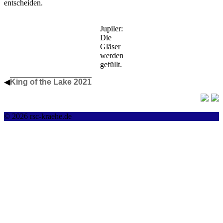
entscheiden.
Jupiler:
Die
Gläser
werden
gefüllt.
◀
King of the Lake 2021
© 2026 rsc-kraehe.de