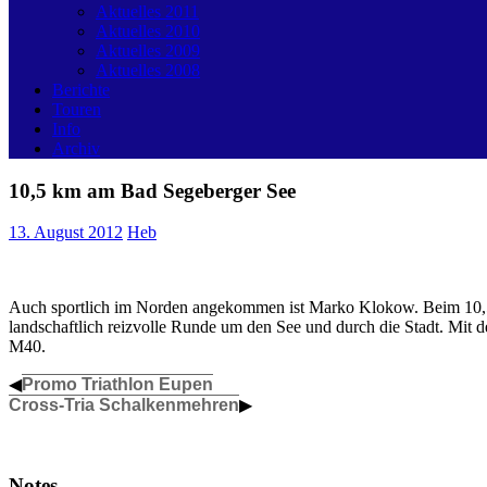
Aktuelles 2011
Aktuelles 2010
Aktuelles 2009
Aktuelles 2008
Berichte
Touren
Info
Archiv
10,5 km am Bad Segeberger See
13. August 2012
Heb
Auch sportlich im Norden angekommen ist Marko Klokow. Beim 10,5
landschaftlich reizvolle Runde um den See und durch die Stadt. Mit de
M40.
◀
Promo Triathlon Eupen
Cross-Tria Schalkenmehren
▶
Notes