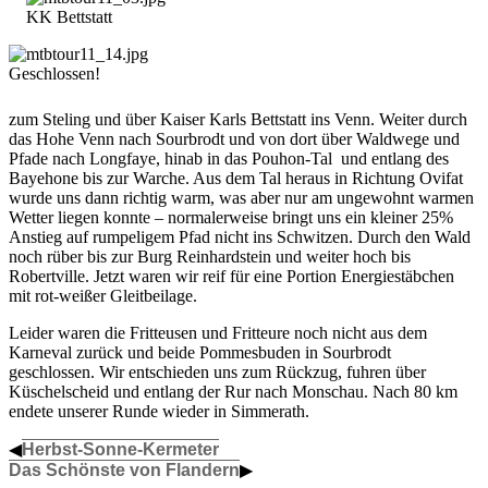
KK Bettstatt
Geschlossen!
zum Steling und über Kaiser Karls Bettstatt ins Venn. Weiter durch
das Hohe Venn nach Sourbrodt und von dort über Waldwege und
Pfade nach Longfaye, hinab in das Pouhon-Tal und entlang des
Bayehone bis zur Warche. Aus dem Tal heraus in Richtung Ovifat
wurde uns dann richtig warm, was aber nur am ungewohnt warmen
Wetter liegen konnte – normalerweise bringt uns ein kleiner 25%
Anstieg auf rumpeligem Pfad nicht ins Schwitzen. Durch den Wald
noch rüber bis zur Burg Reinhardstein und weiter hoch bis
Robertville. Jetzt waren wir reif für eine Portion Energiestäbchen
mit rot-weißer Gleitbeilage.
Leider waren die Fritteusen und Fritteure noch nicht aus dem
Karneval zurück und beide Pommesbuden in Sourbrodt
geschlossen. Wir entschieden uns zum Rückzug, fuhren über
Küschelscheid und entlang der Rur nach Monschau. Nach 80 km
endete unserer Runde wieder in Simmerath.
◀
Herbst-Sonne-Kermeter
Das Schönste von Flandern
▶