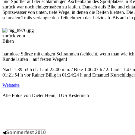
und Sportler auf der schlammigen Aschenbahn des Sportplatzes in Kes
zurück war noch einigermaßen zu laufen. Danach aufs Bike und eint
Spritzwasser von unten, tiefe Wege, in denen die Reifen klebten. Di
schmalen Trails verlangte den Teilnehmern das Letzte ab. Bis auf ein 
zurück vom
Biken
harmlose Stürze mit einigen Schrammen (schlecht, wenn man wie ich 
Runde laufen – auf festen Wegen!
Nach 1:39:53 h (1. Lauf 22:00 min. / Bike 1:06:07 h / 2. Lauf 11:47
01:21:54 h vor Rainer Billig in 01:24:24 h und Emanuel Kurschildgen 
Webseite
Alle Fotos von Dieter Henn, TUS Kesternich
◀
Sommerfest 2010