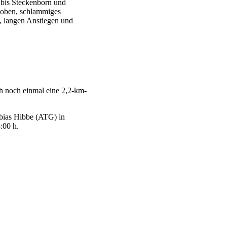
r bis Steckenborn und
 oben, schlammiges
n, langen Anstiegen und
h noch einmal eine 2,2-km-
obias Hibbe (ATG) in
:00 h.