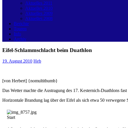
Aktuelles 2011
Aktuelles 2010
Aktuelles 2009
Aktuelles 2008
Berichte
Touren
Info
Archiv
Eifel-Schlammschlacht beim Duathlon
19. August 2010
Heb
[von Herbert] {nomultithumb}
Das Wetter machte die Austragung des 17. Kesternich-Duathlons fast
Horizontale Brandung lag über der Eifel als sich etwa 50 verwegene 
Start