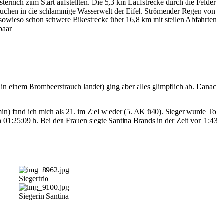
ternich zum Start aufstellten. Die 5,3 km Laufstrecke durch die Felde
auchen in die schlammige Wasserwelt der Eifel. Strömender Regen von
e sowieso schon schwere Bikestrecke über 16,8 km mit steilen Abfahrte
paar
in einem Brombeerstrauch landet) ging aber alles glimpflich ab. Danac
 min) fand ich mich als 21. im Ziel wieder (5. AK ü40). Sieger wurde T
01:25:09 h. Bei den Frauen siegte Santina Brands in der Zeit von 1:43
Siegertrio
Siegerin Santina