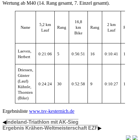
Wertung ab M40 (14. Rang gesamt, 7. Einzel gesamt).
16,8
5,2 km
2 km
Name
Rang
km
Rang
Rang
G
Lauf
Lauf
Bike
Laeven,
0:21:06
5
0:56:51
16
0:10:41
19
Herbert
Driessen,
Günter
(Lauf)
0:24:24
30
0:52:58
9
0:10:27
14
Kühnle,
Thorsten
(Bike)
Ergebnisliste
www.tsv-kesternich.de
◀
Indeland-Triathlon mit AK-Sieg
Ergebnis Krähen-Weltmeisterschaft EZF
▶