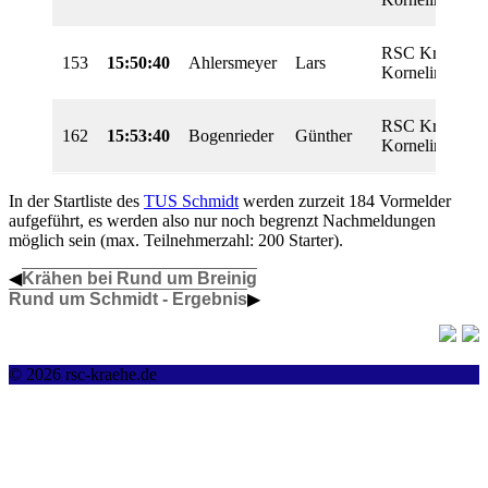
RSC Krähe
153
15:50:40
Ahlersmeyer
Lars
Kornelimünster
RSC Krähe
162
15:53:40
Bogenrieder
Günther
Kornelimünster
In der Startliste des
TUS Schmidt
werden zurzeit 184 Vormelder
aufgeführt, es werden also nur noch begrenzt Nachmeldungen
möglich sein (max. Teilnehmerzahl: 200 Starter).
◀
Krähen bei Rund um Breinig
Rund um Schmidt - Ergebnis
▶
© 2026 rsc-kraehe.de