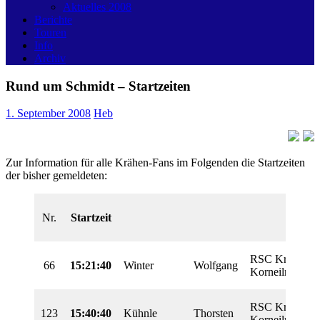
Aktuelles 2008
Berichte
Touren
Info
Archiv
Rund um Schmidt – Startzeiten
1. September 2008
Heb
Zur Information für alle Krähen-Fans im Folgenden die Startzeiten
der bisher gemeldeten:
Nr.
Startzeit
RSC Krähe
66
15:21:40
Winter
Wolfgang
Korneilmünster
RSC Krähe
123
15:40:40
Kühnle
Thorsten
Korneilmünster