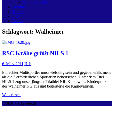
Aktuelles 2008
Berichte
Touren
Info
Archiv
Schlagwort:
Walheimer
RSC Krähe grüßt NILS 1
6. März 2011
Heb
Ein echter Multisportler muss vielseitig sein und gegebenefalls mehr
als die 3 erforderlichen Sportarten beherrschen. Unter dem Titel
NILS 1 zog unser jüngster Triathlet Nils Klokow als Kinderprinz
der Walheimer KG aus und begeisterte die Karnevalisten.
Weiterlesen
© 2026 rsc-kraehe.de