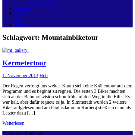
Aktuelles 2008
Berichte
Touren
Info
Archiv
Schlagwort:
Mountainbiketour
Kermetertour
1. November 2013
Heb
Der Regen verfolgt uns weiter. Kaum steht eine Krähentour auf dem
Programm und es beginnt zu regnen. Die ersten 3 Biker machten
sich an der Bahnhofsvision schon früh auf den Weg in die Eifel. Es
war kalt, aber dafür regnete es ja. In Simmerath wurden 2 weitere
Biker aufgelesen und am Paulusdamm in Rurberg stieß ich dann als
Letzter dazu […]
Weiterlesen
© 2026 rsc-kraehe.de