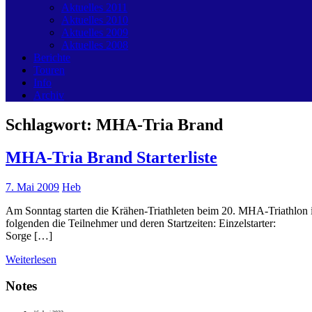
Aktuelles 2011
Aktuelles 2010
Aktuelles 2009
Aktuelles 2008
Berichte
Touren
Info
Archiv
Schlagwort:
MHA-Tria Brand
MHA-Tria Brand Starterliste
7. Mai 2009
Heb
Am Sonntag starten die Krähen-Triathleten beim 20. MHA-Triathlon in
folgenden die Teilnehmer und deren Startzeiten: Einzelsta
Sorge […]
Weiterlesen
Notes