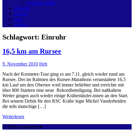
Aktuelles 2008
Berichte
Touren
Info
Archiv
Schlagwort:
Einruhr
16,5 km am Rursee
9. November 2010
Heb
Nach der Kermeter-Tour ging es am 7.11. gleich wieder rund am
Rursee. Der im Rahmen des Rursee-Marathons veranstaltete 16,5
km Lauf um den Obersee wird immer beliebter und erreichte mit
über 800 Startern eine neue Rekordbeteiligung. Bei naßkaltem
Wetter gingen auch wieder einige Krähenläufer-innen an den Start.
Bei seinem Debüt für den RSC Krähe legte Michel Vanderheiden
die teils matschige […]
Weiterlesen
© 2026 rsc-kraehe.de