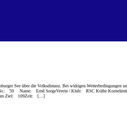
nburger See über die Volksdistanz. Bei widrigen Wetterbedingungen un
 Start-Nr.: 59 Name: Emil SorgeVerein / Klub: RSC Krähe Kornelimü
r im Ziel: 109Zeit: […]