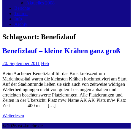
Aktuelles 2008
Berichte
Touren
Info
Archiv
Schlagwort:
Benefizlauf
Benefizlauf – kleine Krähen ganz groß
20. September 2011
Heb
Beim Aachener Benefizlauf für das Brustkrebszentrum
Marienhospital waren die kleinsten Krähen hochmotiviert am Start.
Auf der Stadionrunde ließen sie sich auch von zeitweise widrigen
Wetterbedingungen nicht von guten Leistungen abhalten und
erreichten beachtenswerte Platzierungen. Alle Platzierungen und
Zeiten in der Übersicht: Platz m/w Name AK AK-Platz m/w-Platz
Zeit 400 m […]
Weiterlesen
© 2026 rsc-kraehe.de