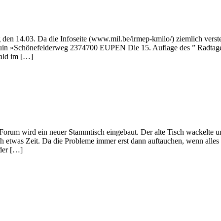
g den 14.03. Da die Infoseite (www.mil.be/irmep-kmilo/) ziemlich verstec
uin »Schönefelderweg 2374700 EUPEN Die 15. Auflage des ” Radtages”
wald im […]
 Forum wird ein neuer Stammtisch eingebaut. Der alte Tisch wackelte u
och etwas Zeit. Da die Probleme immer erst dann auftauchen, wenn alles
 der […]