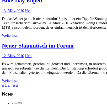
Bike-Day Eupen
13. März 2010
Heb
Da das Wetter ja noch nict rennradmäßig ist, hier ein Tipp für Sonnta
Text: Pressebericht Bike-Day 14. März 2010 « Stadion König Baudo
MTB-Saison gelegt worden, da es einfach herrlich ist den Hertogen
Weiterlesen
Neuer Stammtisch im Forum
12. März 2010
Heb
Es wird gehämmert, geschraubt, genietet und überpinselt, in unserem
um sich auszubreiten (so die Kritiker). Die Umstellung erfordert jed
dem Freischalten getestet und eingestellt werden. Da die Übernahme
Weiterlesen
«
1
2
3
4
»
Notes
16. Juni 2023