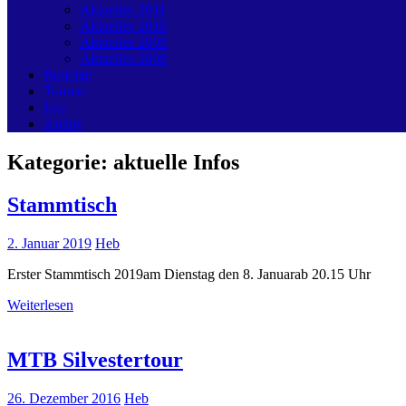
Aktuelles 2011
Aktuelles 2010
Aktuelles 2009
Aktuelles 2008
Berichte
Touren
Info
Archiv
Kategorie:
aktuelle Infos
Stammtisch
2. Januar 2019
Heb
Erster Stammtisch 2019am Dienstag den 8. Januarab 20.15 Uhr
Weiterlesen
MTB Silvestertour
26. Dezember 2016
Heb