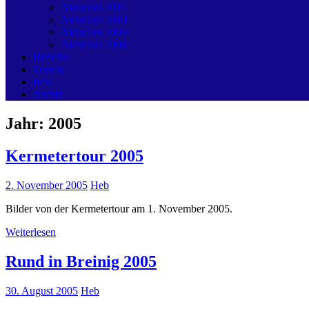
Aktuelles 2011
Aktuelles 2010
Aktuelles 2009
Aktuelles 2008
Berichte
Touren
Info
Archiv
Jahr:
2005
Kermetertour 2005
2. November 2005
Heb
Bilder von der Kermetertour am 1. November 2005.
Weiterlesen
Rund in Breinig 2005
30. August 2005
Heb