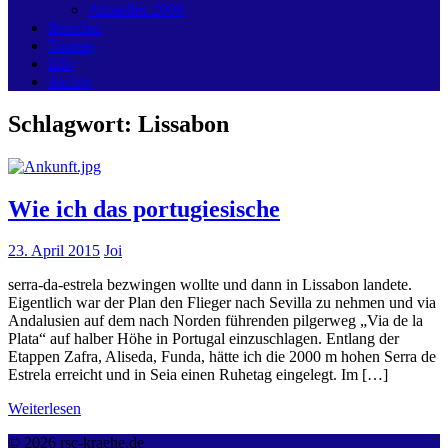
Aktuelles 2008
Berichte
Touren
Info
Archiv
Schlagwort:
Lissabon
Wie ich das portugiesische
23. April 2015
Joi
serra-da-estrela bezwingen wollte und dann in Lissabon landete.
Eigentlich war der Plan den Flieger nach Sevilla zu nehmen und via
Andalusien auf dem nach Norden führenden pilgerweg „Via de la
Plata“ auf halber Höhe in Portugal einzuschlagen. Entlang der
Etappen Zafra, Aliseda, Funda, hätte ich die 2000 m hohen Serra de
Estrela erreicht und in Seia einen Ruhetag eingelegt. Im […]
Weiterlesen
© 2026 rsc-kraehe.de