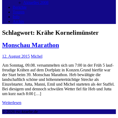
Aktuelles 2008
Berichte
Touren
Info
Archiv
Schlagwort:
Krähe Kornelimünster
Monschau Marathon
12. August 2015
Michel
Am Sonntag, 09.08. versammelten sich um 7:00 in der Früh 5 lauf-
freudige Krähen auf dem Dorfplatz in Konzen.Grund hierfür war
der Start beim 39. Monschau Marathon. Heb bewältigte die
landschaftlich schöne und höhenmeterträchtige Strecke als
Einzelstarter. Jutta, Manni, Emil und Michel starteten als 4er Staffel.
Bei diesigem und dennoch schwülen Wetter fiel für Heb und Jutta
um kurz nach 8:00 […]
Weiterlesen
© 2026 rsc-kraehe.de