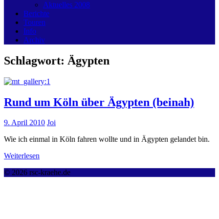
Aktuelles 2008
Berichte
Touren
Info
Archiv
Schlagwort:
Ägypten
Rund um Köln über Ägypten (beinah)
9. April 2010
Joi
Wie ich einmal in Köln fahren wollte und in Ägypten gelandet bin.
Weiterlesen
© 2026 rsc-kraehe.de